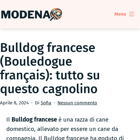
Salta
al
Menu
contenuto
ModenaDog
Bulldog francese
(Bouledogue
français): tutto su
questo cagnolino
Pubblicato
su
Aprile 8, 2024
Di
Sofia
Nessun commento
Bulldog
francese
Il
Bulldog francese
è una razza di cane
(Bouledogue
domestico, allevato per essere un cane da
français):
compagnia. Il Bulldog francese ha goduto di