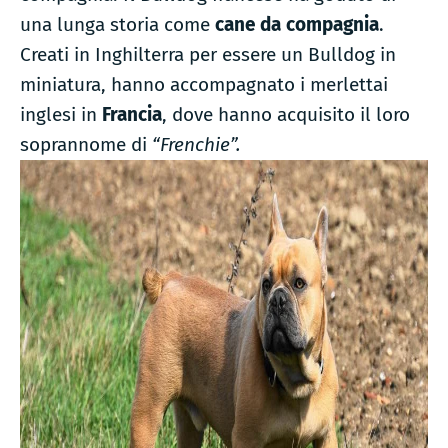
tutto
una lunga storia come
cane da
compagnia
.
su
questo
Creati in Inghilterra per essere un Bulldog in
cagnolino
miniatura, hanno accompagnato i merlettai
inglesi in
Francia
, dove hanno acquisito il loro
soprannome di
“Frenchie”.