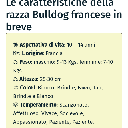
Le caratteristiche della
razza Bulldog francese in
breve
🐕
Aspettativa di vita
: 10 – 14 anni
🗺
L’origine
: Francia
⚖️
Peso
: maschio: 9-13 Kgs, femmine: 7-10
Kgs
⚖️
Altezza
: 28-30 cm
🎨
Colori
: Bianco, Brindle, Fawn, Tan,
Brindle e Bianco
🐶
Temperamento
: Scanzonato,
Affettuoso, Vivace, Socievole,
Appassionato, Paziente, Paziente,