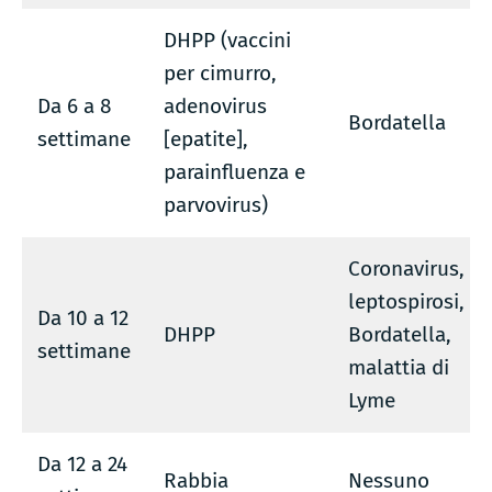
DHPP (vaccini
per cimurro,
Da 6 a 8
adenovirus
Bordatella
settimane
[epatite],
parainfluenza e
parvovirus)
Coronavirus,
leptospirosi,
Da 10 a 12
DHPP
Bordatella,
settimane
malattia di
Lyme
Da 12 a 24
Rabbia
Nessuno