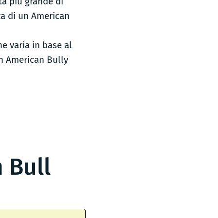
tà più grande di
za di un American
he varia in base al
un American Bully
 Bull