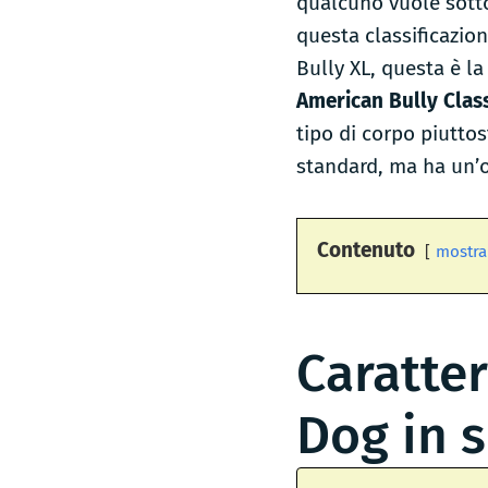
qualcuno vuole sottol
questa classificazio
Bully XL, questa è la
American Bully Clas
tipo di corpo piutto
standard, ma ha un’o
Contenuto
mostra
Caratter
Dog in s