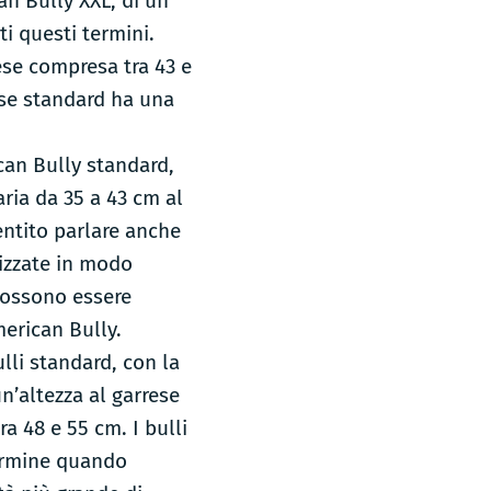
an Bully XXL, di un
i questi termini.
ese compresa tra 43 e
sse standard ha una
can Bully standard,
aria da 35 a 43 cm al
entito parlare anche
lizzate in modo
 possono essere
merican Bully.
lli standard, con la
n’altezza al garrese
 48 e 55 cm. I bulli
termine quando