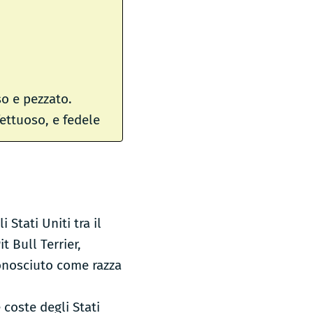
so e pezzato.
ffettuoso, e fedele
Stati Uniti tra il
t Bull Terrier,
conosciuto come razza
coste degli Stati