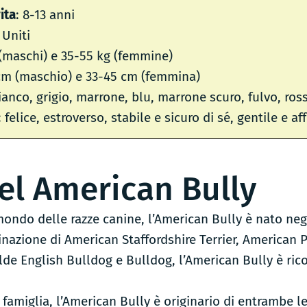
ita
: 8-13 anni
i Uniti
 (maschi) e 35-55 kg (femmine)
cm (maschio) e 33-45 cm (femmina)
bianco, grigio, marrone, blu, marrone scuro, fulvo, ros
: felice, estroverso, stabile e sicuro di sé, gentile e a
el American Bully
ondo delle razze canine, l’American Bully è nato negli 
nazione di American Staffordshire Terrier, American Pi
de English Bulldog e Bulldog, l’American Bully è ri
amiglia, l’American Bully è originario di entrambe le 