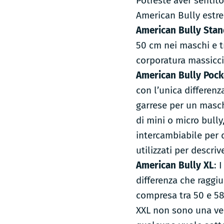
Potreste aver sentito
American Bully estre
American Bully Stan
50 cm nei maschi e t
corporatura massicci
American Bully Pock
con l’unica differenz
garrese per un masch
di mini o micro bull
intercambiabile per 
utilizzati per descriv
American Bully XL
: 
differenza che raggi
compresa tra 50 e 58
XXL non sono una ver