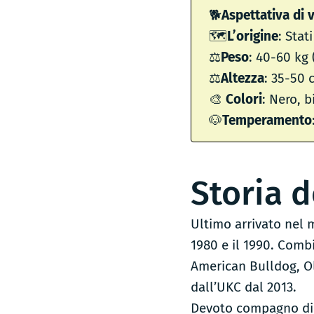
🐕
Aspettativa di v
🗺
L’origine
: Stat
⚖️
Peso
: 40-60 kg
⚖️
Altezza
: 35-50 
🎨
Colori
: Nero, 
🐶
Temperamento
Storia d
Ultimo arrivato nel m
1980 e il 1990. Combi
American Bulldog, Ol
dall’UKC dal 2013.
Devoto compagno di f