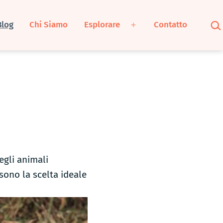
Cer
Blog
Chi Siamo
Esplorare
Contatto
Apri
menu
egli animali
sono la scelta ideale