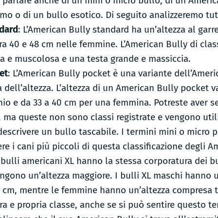
 parlare anche di un mini o micro bullo, di un Americ
mo o di un bullo esotico. Di seguito analizzeremo tutt
dard
: L’American Bully standard ha un’altezza al garr
ra 40 e 48 cm nelle femmine. L’American Bully di cla
a e muscolosa e una testa grande e massiccia.
et
: L’American Bully pocket è una variante dell’Ameri
a dell’altezza. L’altezza di un American Bully pocket v
io e da 33 a 40 cm per una femmina. Potreste aver s
y, ma queste non sono classi registrate e vengono uti
descrivere un bullo tascabile. I termini mini o micro
ere i cani più piccoli di questa classificazione degli A
I bulli americani XL hanno la stessa corporatura dei bu
ungono un’altezza maggiore. I bulli XL maschi hanno u
 cm, mentre le femmine hanno un’altezza compresa tra
a e propria classe, anche se si può sentire questo 