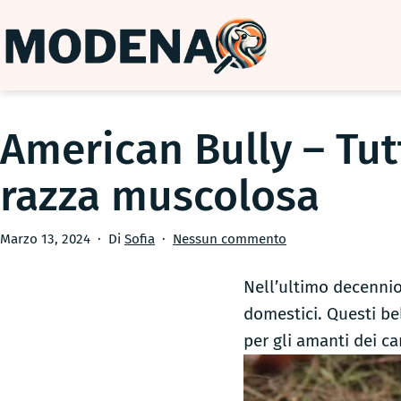
Salta
al
contenuto
ModenaDog
American Bully – Tut
razza muscolosa
Pubblicato
su
Marzo 13, 2024
Di
Sofia
Nessun commento
American
Bully
Nell’ultimo decennio
–
domestici. Questi bel
Tutto
per gli amanti dei ca
su
questa
razza