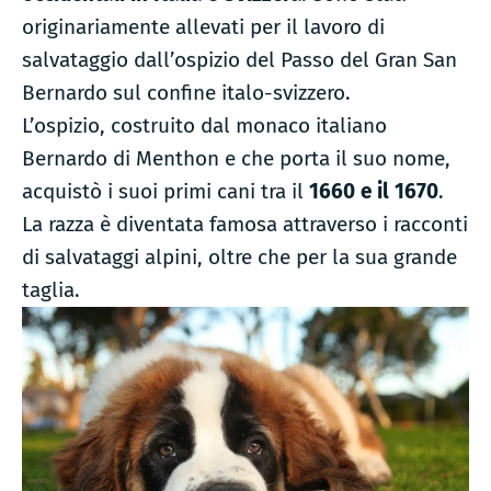
su
originariamente allevati per il lavoro di
questa
santa
salvataggio dall’ospizio del Passo del Gran San
razza
Bernardo sul confine italo-svizzero.
canina
L’ospizio, costruito dal monaco italiano
Bernardo di Menthon e che porta il suo nome,
acquistò i suoi primi cani tra il
1660 e il
1670
.
La razza è diventata famosa attraverso i racconti
di salvataggi alpini, oltre che per la sua grande
taglia.