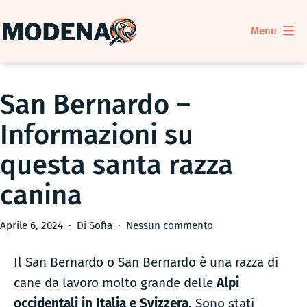
Salta
al
Menu
contenuto
ModenaDog
San Bernardo –
Informazioni su
questa santa razza
canina
Pubblicato
su
Aprile 6, 2024
Di
Sofia
Nessun commento
San
Bernardo
Il San Bernardo o San Bernardo è una razza di
–
cane da lavoro molto grande delle
Alpi
Informazioni
occidentali in Italia e Svizzera
. Sono stati