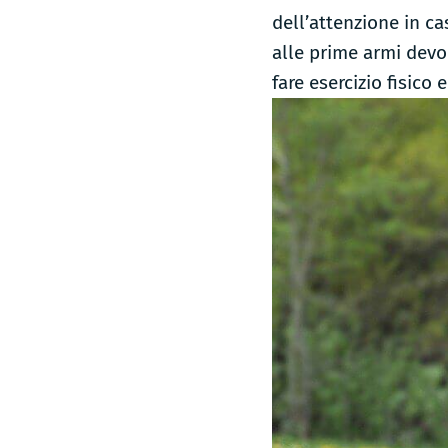
guardia
dell’attenzione in c
ungherese
alle prime armi devo
fare esercizio fisico 