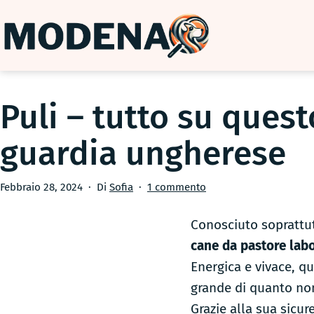
Salta
al
contenuto
ModenaDog
Puli – tutto su ques
guardia ungherese
Pubblicato
su
Febbraio 28, 2024
Di
Sofia
1 commento
Puli
–
Conosciuto soprattut
tutto
cane da pastore lab
su
Energica e vivace, q
questo
grande di quanto non
cane
da
Grazie alla sua sicur