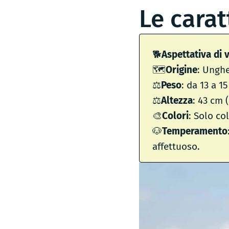
Le carat
🐕
Aspettativa di v
🗺
Origine
: Unghe
⚖️
Peso
: da 13 a 1
⚖️
Altezza
: 43 cm 
🎨
Colori
: Solo co
🐶
Temperamento
affettuoso.