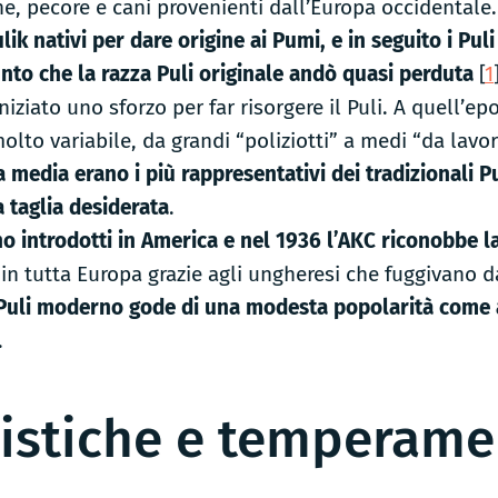
e, pecore e cani provenienti dall’Europa occidentale
lik nativi per dare origine ai Pumi, e in seguito i Puli
unto che la razza Puli originale andò quasi perduta
[
1
iniziato uno sforzo per far risorgere il Puli. A quell’ep
lto variabile, da grandi “poliziotti” a medi “da lavor
ia media erano i più rappresentativi dei tradizionali P
 taglia desiderata
.
no introdotti in America e nel 1936 l’AKC riconobbe l
e in tutta Europa grazie agli ungheresi che fuggivano 
 Puli moderno gode di una modesta popolarità come
.
ristiche e temperame