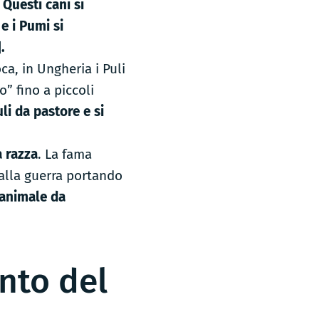
.
Questi cani si
 e i Pumi si
]
.
oca, in Ungheria i Puli
o” fino a piccoli
uli da pastore e si
a razza
. La fama
dalla guerra portando
 animale da
nto del