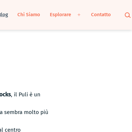
Cer
Blog
Chi Siamo
Esplorare
Contatto
Apri
menu
locks
, il Puli è un
ria sembra molto più
al centro