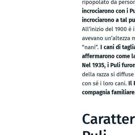
ripopolato da person
incrociarono con i Pu
incrociarono a tal p
All’inizio del 1900 è 
avevano un’altezza mo
“nani”.
I cani di tagl
affermarono come la
Nel 1935, i Puli furo
della razza si diffus
con sé i loro cani.
Il
compagnia familiare
Caratte