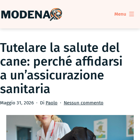
Salta
al
Menu
contenuto
ModenaDog
Tutelare la salute del
cane: perché affidarsi
a un’assicurazione
sanitaria
Pubblicato
su
Maggio 31, 2026
Di
Paolo
Nessun commento
Tutelare
la
salute
del