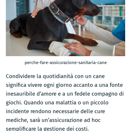
cane:
perché
affidarsi
a
un’assicurazione
sanitaria
perche-fare-assicurazione-sanitaria-cane
Condividere la quotidianità con un cane
significa vivere ogni giorno accanto a una fonte
inesauribile d’amore e a un fedele compagno di
giochi. Quando una malattia o un piccolo
incidente rendono necessarie delle cure
mediche, sarà un’assicurazione ad hoc
semplificare la gestione dei costi.