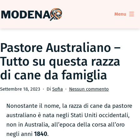
Salta
al
Menu
contenuto
ModenaDog
Pastore Australiano –
Tutto su questa razza
di cane da famiglia
Pubblicato
su
Settembre 18, 2023
Di
Sofia
Nessun commento
Pastore
Australiano
Nonostante il nome, la
razza di cane da pastore
–
australiano è nata negli Stati Uniti occidentali,
Tutto
non in Australia, all’epoca della corsa all’oro
su
negli anni
1840
.
questa