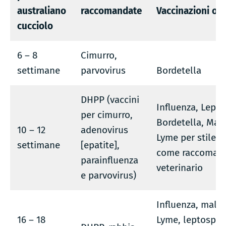
australiano
raccomandate
Vaccinazioni opz
cucciolo
6 – 8
Cimurro,
settimane
parvovirus
Bordetella
DHPP (vaccini
Influenza, Lepto
per cimurro,
Bordetella, Mala
10 – 12
adenovirus
Lyme per stile di
settimane
[epatite],
come raccomand
parainfluenza
veterinario
e parvovirus)
Influenza, malat
16 – 18
Lyme, leptospiro