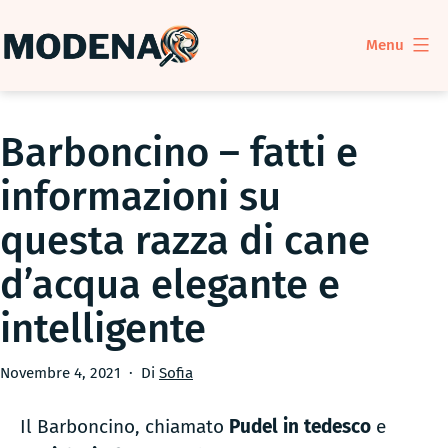
Salta
al
Menu
contenuto
ModenaDog
Barboncino – fatti e
informazioni su
questa razza di cane
d’acqua elegante e
intelligente
Pubblicato
Novembre 4, 2021
Di
Sofia
Il Barboncino, chiamato
Pudel in tedesco
e