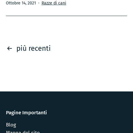
Pubblicato
Categorie:
Ottobre 14, 2021
Razze di cani
russo
–
Tutto
ciò
che
Paginazione
riguarda
più recenti
questo
degli
cane
goblin
articoli
Pagine Importanti
Blog
Mappa del sito